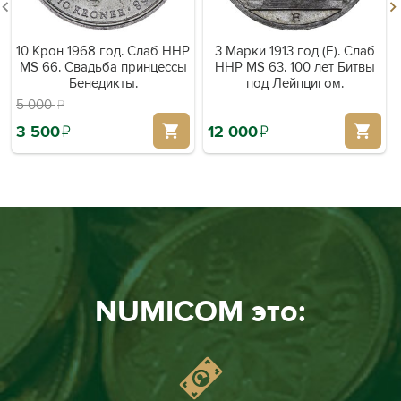
10 Крон 1968 год. Слаб ННР
3 Марки 1913 год (E). Слаб
MS 66. Свадьба принцессы
ННР MS 63. 100 лет Битвы
Бенедикты.
под Лейпцигом.
й
5 000
3 500
й
12 000
й
NUMICOM это: