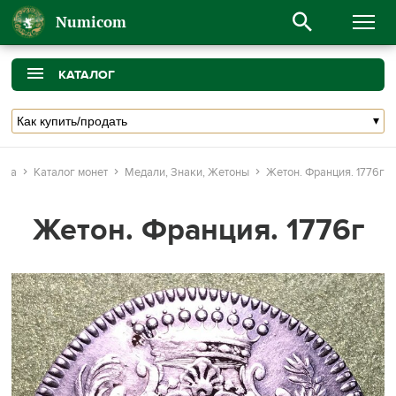
Numicom
КАТАЛОГ
ица
Каталог монет
Медали, Знаки, Жетоны
Жетон. Франция. 1776г
Жетон. Франция. 1776г