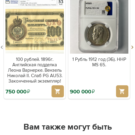
100 рублей. 1896г.
1 Рубль 1912 год (ЭБ). ННР
Английская подделка
MS 65.
Леона Варнерке. Вензель
Николай II. Слаб PG AU53.
Законченный экземпляр!
750 000
й
900 000
й
Вам также могут быть